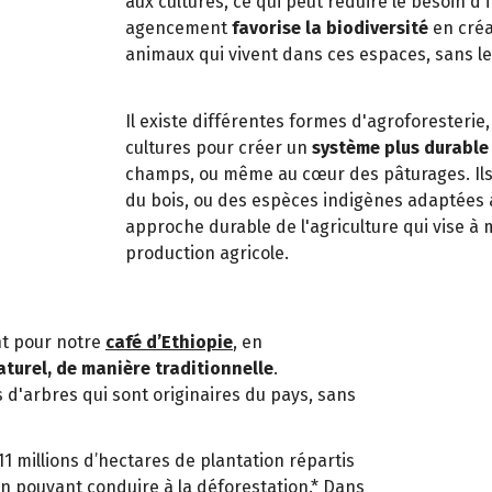
aux cultures, ce qui peut réduire le besoin d'i
agencement
favorise la biodiversité
en créan
animaux qui vivent dans ces espaces, sans les
Il existe différentes formes d'agroforesterie,
cultures pour créer un
système plus durable 
champs, ou même au cœur des pâturages. Ils 
du bois, ou des espèces indigènes adaptées à
approche durable de l'agriculture qui vise à
production agricole.
nt pour notre
café d’Ethiopie
, en
turel, de manière traditionnelle
.
s d'arbres qui sont originaires du pays, sans
1 millions d’hectares de plantation répartis
on pouvant conduire à la déforestation.* Dans