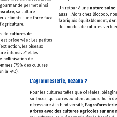
eu gourmande permet ainsi
Un retour à une
nature saine
peautre
, sa culture
aussi ! Alors chez Biocoop, no
eux climats : une force face
fabriqués équitablement, dans
’agriculture.
des modes de cultures vertue
us de
cultures de
 est préservée : Les petites
xtinction, les oiseaux
ure intensive* et les
e pollinisation de
hommes (75% des cultures
on la FAO).
L’agroforesterie, kezako ?
Pour les cultures telles que céréales, oléagin
surfaces, qui correspondent aujourd’hui à de
nécessaire à la biodiversité,
l'agroforesteri
arbres avec des cultures agricoles sur une 