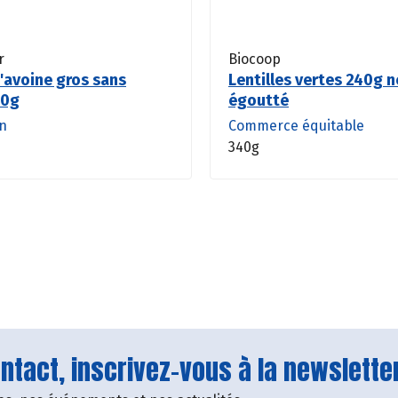
r
Biocoop
'avoine gros sans
Lentilles vertes 240g n
00g
égoutté
en
Commerce équitable
340g
tact, inscrivez-vous à la newsletter