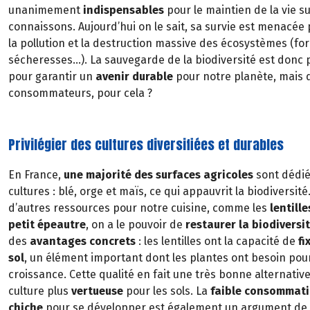
unanimement
indispensables
pour le maintien de la vie su
connaissons. Aujourd’hui on le sait, sa survie est menacée
la pollution et la destruction massive des écosystèmes (for
sécheresses…). La sauvegarde de la biodiversité est donc 
pour garantir un
avenir durable
pour notre planète, mais 
consommateurs, pour cela ?
Privilégier des cultures diversifiées et durables
En France,
une majorité des surfaces agricoles
sont dédié
cultures : blé, orge et maïs, ce qui appauvrit la biodiversit
d’autres ressources pour notre cuisine, comme les
lentille
petit épeautre
, on a le pouvoir de
restaurer la biodiversi
des
avantages concrets
: les lentilles ont la capacité de
fi
sol
, un élément important dont les plantes ont besoin po
croissance. Cette qualité en fait une très bonne alternative
culture plus
vertueuse
pour les sols. La
faible consommati
chiche
pour se développer est également un argument de ta