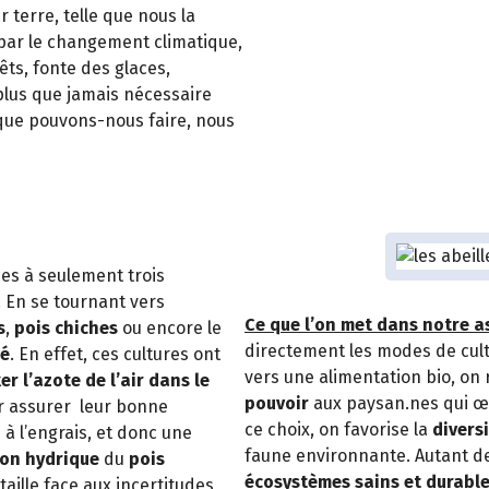
r terre, telle que nous la
 par le changement climatique,
êts, fonte des glaces,
plus que jamais nécessaire
que pouvons-nous faire, nous
es à seulement trois
é. En se tournant vers
Ce que l’on met dans notre a
s
,
pois chiches
ou encore le
directement les modes de cult
té
. En effet, ces cultures ont
vers une alimentation bio, on 
xer l’azote de l’air dans le
pouvoir
aux paysan.nes qui œ
ur assurer leur bonne
ce choix, on favorise la
divers
 à l’engrais, et donc une
faune environnante. Autant d
on hydrique
du
pois
écosystèmes sains et durabl
ille face aux incertitudes