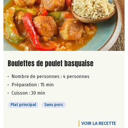
Lire la suite de la recette
Boulettes de poulet basquaise
Nombre de personnes :
4 personnes
Préparation : 15 min
Cuisson : 30 min
Plat principal
Sans porc
VOIR LA RECETTE