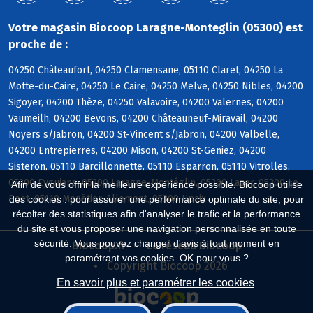
Votre magasin Biocoop Laragne-Monteglin (05300) est
proche de :
04250 Châteaufort, 04250 Clamensane, 05110 Claret, 04250 La
Motte-du-Caire, 04250 Le Caire, 04250 Melve, 04250 Nibles, 04200
Sigoyer, 04200 Thèze, 04250 Valavoire, 04200 Valernes, 04200
Vaumeilh, 04200 Bevons, 04200 Châteauneuf-Miravail, 04200
Noyers s/Jabron, 04200 St-Vincent s/Jabron, 04200 Valbelle,
04200 Entrepierres, 04200 Mison, 04200 St-Geniez, 04200
Sisteron, 05110 Barcillonnette, 05110 Esparron, 05110 Vitrolles,
05300 Eyguians, 05300 Laragne-Montéglin, 05300 Lazer, 05300 Le
Afin de vous offrir la meilleure expérience possible, Biocoop utilise
Poët, 05110 Monêtier-Allemont, 05300 Upaix
des cookies : pour assurer une performance optimale du site, pour
récolter des statistiques afin d'analyser le trafic et la performance
du site et vous proposer une navigation personnalisée en toute
sécurité. Vous pouvez changer d'avis à tout moment en
Biocoop.fr
Le réseau Biocoop
paramétrant vos cookies. OK pour vous ?
Copyright Biocoop 2026
En savoir plus et paramétrer les cookies