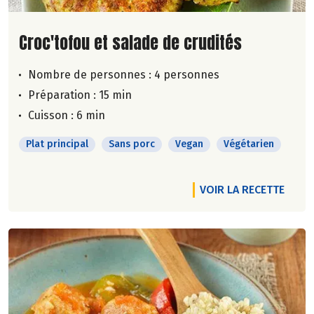
Lire la suite de la recette
Croc'tofou et salade de crudités
Nombre de personnes :
4 personnes
Préparation : 15 min
Cuisson : 6 min
Plat principal
Sans porc
Vegan
Végétarien
VOIR LA RECETTE