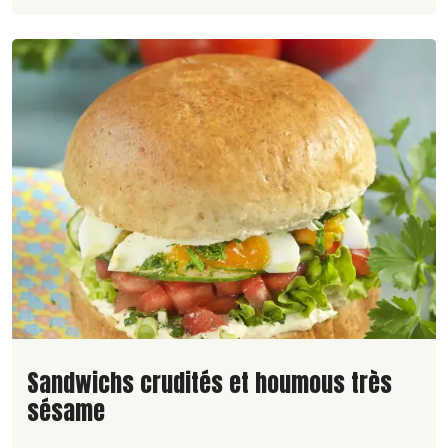
Lire la suite de la recette
Sandwichs crudités et houmous très
sésame