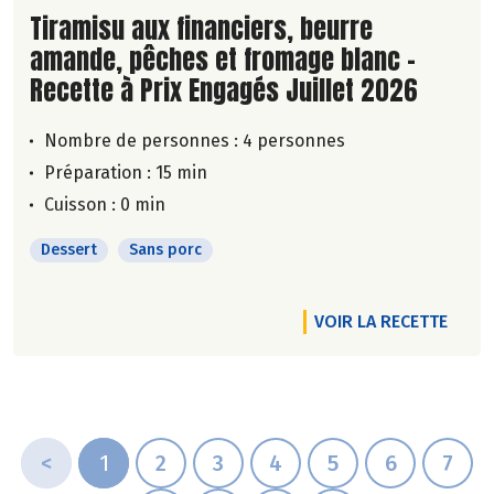
Lire la suite de la recette
Tiramisu aux financiers, beurre
amande, pêches et fromage blanc -
Recette à Prix Engagés Juillet 2026
Nombre de personnes :
4 personnes
Préparation : 15 min
Cuisson : 0 min
Dessert
Sans porc
VOIR LA RECETTE
<
1
2
3
4
5
6
7