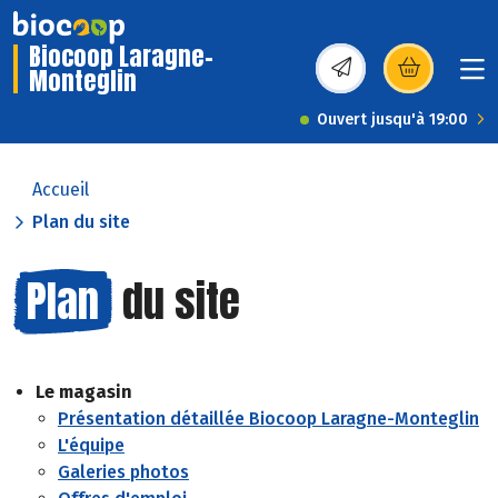
Biocoop Laragne-
Monteglin
(s’ouvre dans une nou
Ouvert jusqu'à 19:00
Accueil
Plan du site
Plan
du site
Le magasin
Présentation détaillée Biocoop Laragne-Monteglin
L'équipe
Galeries photos