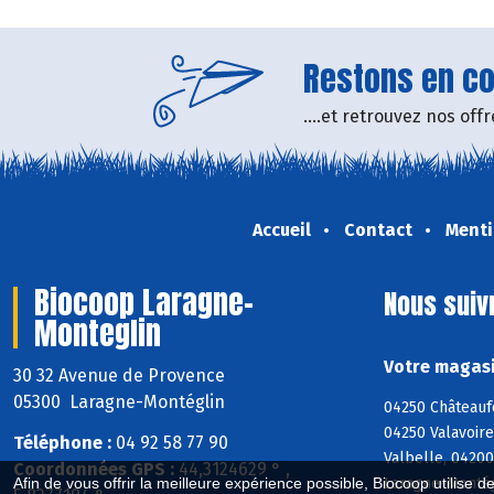
Restons en con
....et retrouvez nos of
Accueil
Contact
Menti
Biocoop Laragne-
Nous suiv
Monteglin
Votre magasi
30 32 Avenue de Provence
05300 Laragne-Montéglin
04250 Châteaufo
04250 Valavoire
Téléphone :
04 92 58 77 90
Valbelle, 04200
Coordonnées GPS :
44,3124629 ° ,
Laragne-Montég
Afin de vous offrir la meilleure expérience possible, Biocoop utilise d