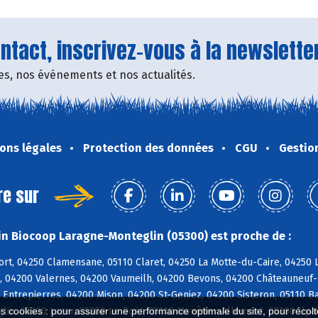
tact, inscrivez-vous à la newsletter
fres, nos événements et nos actualités.
ons légales
Protection des données
CGU
Gestio
re sur
n Biocoop Laragne-Monteglin (05300) est proche de :
rt, 04250 Clamensane, 05110 Claret, 04250 La Motte-du-Caire, 04250 L
, 04200 Valernes, 04200 Vaumeilh, 04200 Bevons, 04200 Châteauneuf-M
 Entrepierres, 04200 Mison, 04200 St-Geniez, 04200 Sisteron, 05110 Ba
lin, 05300 Lazer, 05300 Le Poët, 05110 Monêtier-Allemont, 05300 Upa
es cookies : pour assurer une performance optimale du site, pour récolter