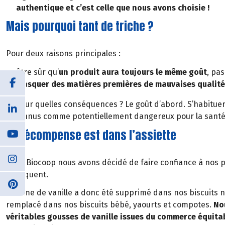
authentique et c’est celle que nous avons choisie !
Mais pourquoi tant de triche ?
Pour deux raisons principales :
être sûr qu’
un produit aura toujours le même goût
, pa
masquer des matières premières de mauvaises qualité
Et pour quelles conséquences ? Le goût d’abord. S’habituer 
reconnus comme potentiellement dangereux pour la santé, 
La récompense est dans l’assiette
Chez Biocoop nous avons décidé de faire confiance à nos pr
fabriquent.
L’arôme de vanille a donc été supprimé dans nos biscuits 
remplacé dans nos biscuits bébé, yaourts et compotes.
No
véritables gousses de vanille issues du commerce équita