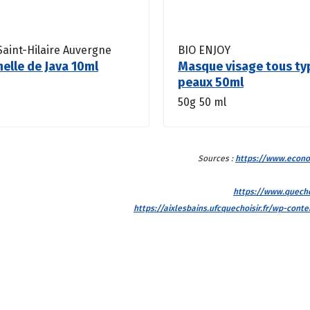
 Saint-Hilaire Auvergne
BIO ENJOY
nelle de Java 10ml
Masque visage tous ty
peaux 50ml
50g
50 ml
Sources :
https://www.econom
https://www.quecho
https://aixlesbains.ufcquechoisir.fr/wp-con