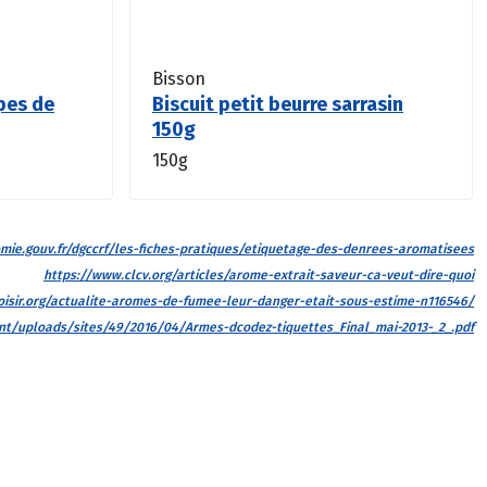
Bisson
pes de
Biscuit petit beurre sarrasin
150g
150g
ie.gouv.fr/dgccrf/les-fiches-pratiques/etiquetage-des-denrees-aromatisees
https://www.clcv.org/articles/arome-extrait-saveur-ca-veut-dire-quoi
isir.org/actualite-aromes-de-fumee-leur-danger-etait-sous-estime-n116546/
tent/uploads/sites/49/2016/04/Armes-dcodez-tiquettes_Final_mai-2013-_2_.pdf