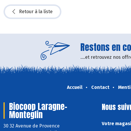
Retour à la liste
Restons en con
....et retrouvez nos of
Accueil
Contact
Menti
Biocoop Laragne-
Nous suiv
Monteglin
Votre magasi
30 32 Avenue de Provence