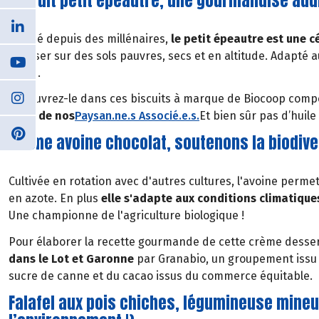
Biscuit petit épeautre, une gourmandise add
Cultivé depuis des millénaires,
le petit épeautre est une c
pousser sur des sols pauvres, secs et en altitude. Adapté au
azote.
Découvrez-le dans ces biscuits à marque de Biocoop compo
issus de nos
Paysan.ne.s Associé.e.s
.
Et bien sûr pas d’huil
Crème avoine chocolat, soutenons la biodiver
Cultivée en rotation avec d'autres cultures, l'avoine perm
en azote. En plus
elle s'adapte aux conditions climatiques
Une championne de l'agriculture biologique !
Pour élaborer la recette gourmande de cette crème dessert
dans le Lot et Garonne
par Granabio, un groupement issu 
sucre de canne et du cacao issus du commerce équitable.
Falafel aux pois chiches, légumineuse mineu