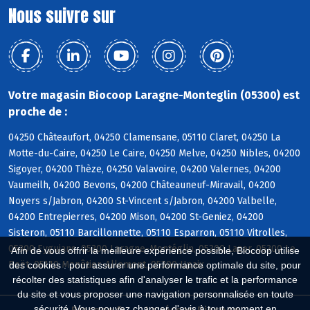
Nous suivre sur
Votre magasin Biocoop Laragne-Monteglin (05300) est
proche de :
04250 Châteaufort, 04250 Clamensane, 05110 Claret, 04250 La
Motte-du-Caire, 04250 Le Caire, 04250 Melve, 04250 Nibles, 04200
Sigoyer, 04200 Thèze, 04250 Valavoire, 04200 Valernes, 04200
Vaumeilh, 04200 Bevons, 04200 Châteauneuf-Miravail, 04200
Noyers s/Jabron, 04200 St-Vincent s/Jabron, 04200 Valbelle,
04200 Entrepierres, 04200 Mison, 04200 St-Geniez, 04200
Sisteron, 05110 Barcillonnette, 05110 Esparron, 05110 Vitrolles,
05300 Eyguians, 05300 Laragne-Montéglin, 05300 Lazer, 05300 Le
Afin de vous offrir la meilleure expérience possible, Biocoop utilise
Poët, 05110 Monêtier-Allemont, 05300 Upaix
des cookies : pour assurer une performance optimale du site, pour
récolter des statistiques afin d'analyser le trafic et la performance
du site et vous proposer une navigation personnalisée en toute
sécurité. Vous pouvez changer d'avis à tout moment en