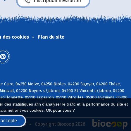
Inscription newsletter
n des cookies
Plan du site
e Caire, 04250 Melve, 04250 Nibles, 04200 Sigoyer, 04200 Thèze,
iravail, 04200 Noyers s/Jabron, 04200 St-Vincent s/Jabron, 04200
rcillonnette, 05110 Esparron, 05110 Vitrolles, 05300 Eyguians, 05300
ix
 des statistiques afin d'analyser le trafic et la performance du site et
paramétrant vos cookies. OK pour vous ?
'accepte
seau Biocoop
Copyright Biocoop 2026