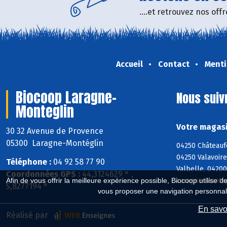
....et retrouvez nos of
Accueil
Contact
Menti
Biocoop Laragne-
Nous suiv
Monteglin
Votre magasi
30 32 Avenue de Provence
05300 Laragne-Montéglin
04250 Châteaufo
04250 Valavoire
Téléphone :
04 92 58 77 90
Valbelle, 04200
Coordonnées GPS :
44,3124629 ° ,
Laragne-Montég
Afin de vous offrir la meilleure expérience possible, Biocoop utilise d
5,8277194 °
vous proposer une navigation personnal
En savoi
Réalisé par