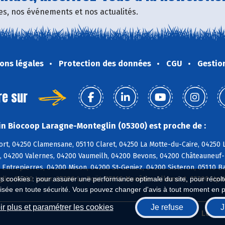
fres, nos événements et nos actualités.
ons légales
Protection des données
CGU
Gestio
re sur
n Biocoop Laragne-Monteglin (05300) est proche de :
rt, 04250 Clamensane, 05110 Claret, 04250 La Motte-du-Caire, 04250 L
, 04200 Valernes, 04200 Vaumeilh, 04200 Bevons, 04200 Châteauneuf-M
 Entrepierres, 04200 Mison, 04200 St-Geniez, 04200 Sisteron, 05110 Ba
lin, 05300 Lazer, 05300 Le Poët, 05110 Monêtier-Allemont, 05300 Upa
es cookies : pour assurer une performance optimale du site, pour récolter
isée en toute sécurité. Vous pouvez changer d'avis à tout moment en 
r plus et paramétrer les cookies
Je refuse
J
Biocoop.fr
Le ré