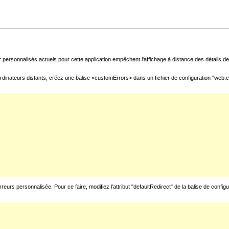
 personnalisés actuels pour cette application empêchent l'affichage à distance des détails de 
rdinateurs distants, créez une balise <customErrors> dans un fichier de configuration "web.con
urs personnalisée. Pour ce faire, modifiez l'attribut "defaultRedirect" de la balise de config