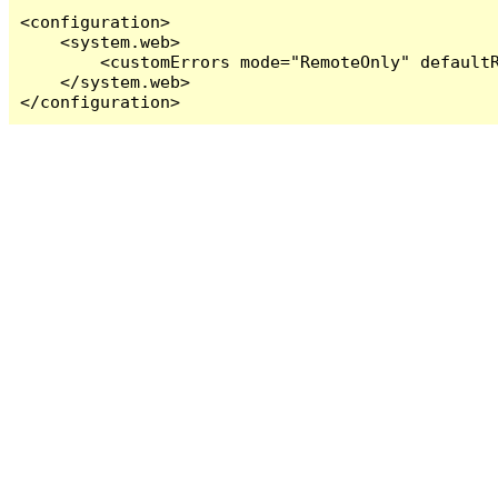
<configuration>

    <system.web>

        <customErrors mode="RemoteOnly" defaultR
    </system.web>

</configuration>