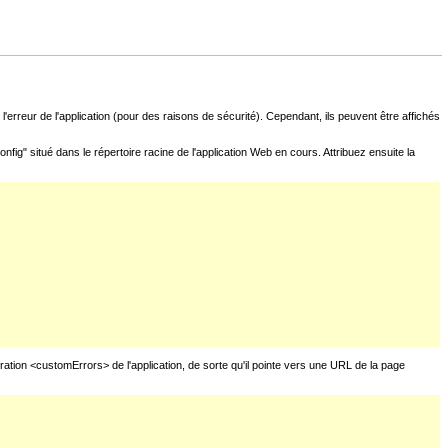
l'erreur de l'application (pour des raisons de sécurité). Cependant, ils peuvent être affichés
fig" situé dans le répertoire racine de l'application Web en cours. Attribuez ensuite la
uration <customErrors> de l'application, de sorte qu'il pointe vers une URL de la page