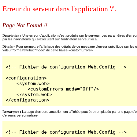
Erreur du serveur dans l'application '/'.
Page Not Found !!
Description :
Une erreur d'application s'est produite sur le serveur. Les paramètres d'erreur
par les navigateurs qui s'exécutent sur l'ordinateur serveur local.
Détails =
Pour permettre l'affichage des détails de ce message d'erreur spécifique sur les o
valeur "off" à l'attribut "mode" de cette balise <customErrors>.
<!-- Fichier de configuration Web.Config -->

<configuration>

    <system.web>

        <customErrors mode="Off"/>

    </system.web>

</configuration>
Remarques :
La page d'erreurs actuellement affichée peut être remplacée par une page d'erre
d'erreurs personnalisée !
<!-- Fichier de configuration Web.Config -->
