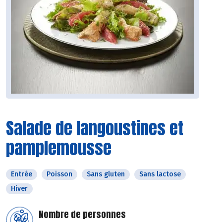
Salade de langoustines et
pamplemousse
Entrée
Poisson
Sans gluten
Sans lactose
Hiver
Nombre de personnes