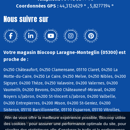
Coordonnées GPS :
44,3124629 ° , 5,8277194 °
Nous suivre sur
Votre magasin Biocoop Laragne-Monteglin (05300) est
proche de :
04250 Châteaufort, 04250 Clamensane, 05110 Claret, 04250 La
Motte-du-Caire, 04250 Le Caire, 04250 Melve, 04250 Nibles, 04200
Sigoyer, 04200 Thèze, 04250 Valavoire, 04200 Valernes, 04200
Vaumeilh, 04200 Bevons, 04200 Châteauneuf-Miravail, 04200
Noyers s/Jabron, 04200 St-Vincent s/Jabron, 04200 Valbelle,
04200 Entrepierres, 04200 Mison, 04200 St-Geniez, 04200
Sisteron, 05110 Barcillonnette, 05110 Esparron, 05110 Vitrolles,
05300 Eyguians, 05300 Laragne-Montéglin, 05300 Lazer, 05300 Le
Afin de vous offrir la meilleure expérience possible, Biocoop utilise
Poët, 05110 Monêtier-Allemont, 05300 Upaix
des cookies : pour assurer une performance optimale du site, pour
récolter des statistiques afin d'analyser le trafic et la performance