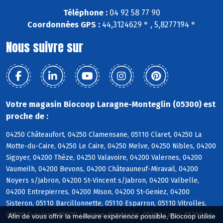
Téléphone :
04 92 58 77 90
Coordonnées GPS :
44,3124629 ° , 5,8277194 °
Nous suivre sur
Votre magasin Biocoop Laragne-Monteglin (05300) est
proche de :
04250 Châteaufort, 04250 Clamensane, 05110 Claret, 04250 La
Motte-du-Caire, 04250 Le Caire, 04250 Melve, 04250 Nibles, 04200
Sigoyer, 04200 Thèze, 04250 Valavoire, 04200 Valernes, 04200
Vaumeilh, 04200 Bevons, 04200 Châteauneuf-Miravail, 04200
Noyers s/Jabron, 04200 St-Vincent s/Jabron, 04200 Valbelle,
04200 Entrepierres, 04200 Mison, 04200 St-Geniez, 04200
Sisteron, 05110 Barcillonnette, 05110 Esparron, 05110 Vitrolles,
05300 Eyguians, 05300 Laragne-Montéglin, 05300 Lazer, 05300 Le
Afin de vous offrir la meilleure expérience possible, Biocoop utilise