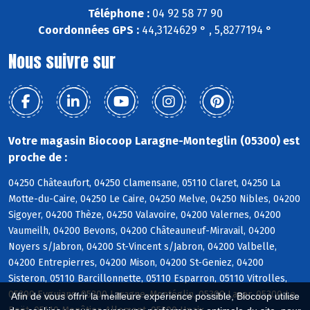
Téléphone :
04 92 58 77 90
Coordonnées GPS :
44,3124629 ° , 5,8277194 °
Nous suivre sur
Votre magasin Biocoop Laragne-Monteglin (05300) est
proche de :
04250 Châteaufort, 04250 Clamensane, 05110 Claret, 04250 La
Motte-du-Caire, 04250 Le Caire, 04250 Melve, 04250 Nibles, 04200
Sigoyer, 04200 Thèze, 04250 Valavoire, 04200 Valernes, 04200
Vaumeilh, 04200 Bevons, 04200 Châteauneuf-Miravail, 04200
Noyers s/Jabron, 04200 St-Vincent s/Jabron, 04200 Valbelle,
04200 Entrepierres, 04200 Mison, 04200 St-Geniez, 04200
Sisteron, 05110 Barcillonnette, 05110 Esparron, 05110 Vitrolles,
05300 Eyguians, 05300 Laragne-Montéglin, 05300 Lazer, 05300 Le
Afin de vous offrir la meilleure expérience possible, Biocoop utilise