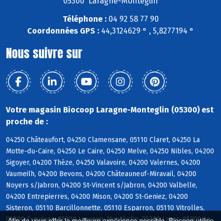
05300 Laragne-Montéglin
Téléphone :
04 92 58 77 90
Coordonnées GPS :
44,3124629 ° , 5,8277194 °
Nous suivre sur
Votre magasin Biocoop Laragne-Monteglin (05300) est
proche de :
04250 Châteaufort, 04250 Clamensane, 05110 Claret, 04250 La
Motte-du-Caire, 04250 Le Caire, 04250 Melve, 04250 Nibles, 04200
Sigoyer, 04200 Thèze, 04250 Valavoire, 04200 Valernes, 04200
Vaumeilh, 04200 Bevons, 04200 Châteauneuf-Miravail, 04200
Noyers s/Jabron, 04200 St-Vincent s/Jabron, 04200 Valbelle,
04200 Entrepierres, 04200 Mison, 04200 St-Geniez, 04200
Sisteron, 05110 Barcillonnette, 05110 Esparron, 05110 Vitrolles,
05300 Eyguians, 05300 Laragne-Montéglin, 05300 Lazer, 05300 Le
Afin de vous offrir la meilleure expérience possible, Biocoop utilise