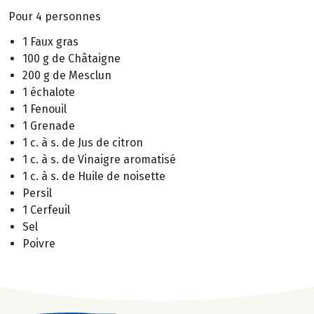
Pour 4 personnes
1 Faux gras
100 g de Châtaigne
200 g de Mesclun
1 échalote
1 Fenouil
1 Grenade
1 c. à s. de Jus de citron
1 c. à s. de Vinaigre aromatisé
1 c. à s. de Huile de noisette
Persil
1 Cerfeuil
Sel
Poivre