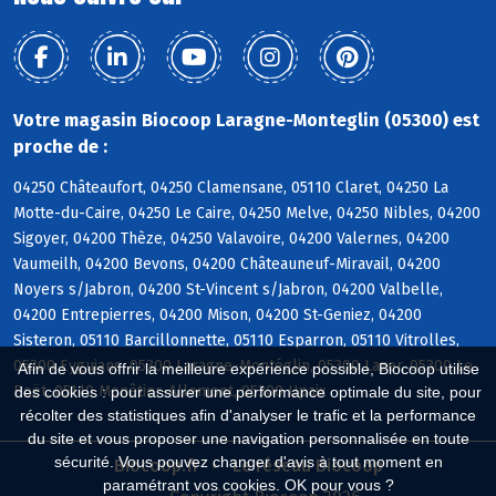
Votre magasin Biocoop Laragne-Monteglin (05300) est
proche de :
04250 Châteaufort, 04250 Clamensane, 05110 Claret, 04250 La
Motte-du-Caire, 04250 Le Caire, 04250 Melve, 04250 Nibles, 04200
Sigoyer, 04200 Thèze, 04250 Valavoire, 04200 Valernes, 04200
Vaumeilh, 04200 Bevons, 04200 Châteauneuf-Miravail, 04200
Noyers s/Jabron, 04200 St-Vincent s/Jabron, 04200 Valbelle,
04200 Entrepierres, 04200 Mison, 04200 St-Geniez, 04200
Sisteron, 05110 Barcillonnette, 05110 Esparron, 05110 Vitrolles,
05300 Eyguians, 05300 Laragne-Montéglin, 05300 Lazer, 05300 Le
Afin de vous offrir la meilleure expérience possible, Biocoop utilise
Poët, 05110 Monêtier-Allemont, 05300 Upaix
des cookies : pour assurer une performance optimale du site, pour
récolter des statistiques afin d'analyser le trafic et la performance
du site et vous proposer une navigation personnalisée en toute
sécurité. Vous pouvez changer d'avis à tout moment en
Biocoop.fr
Le réseau Biocoop
paramétrant vos cookies. OK pour vous ?