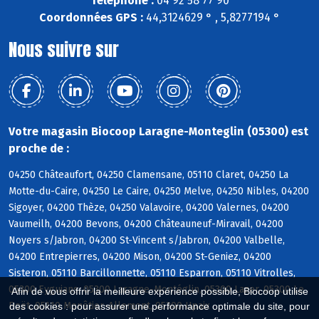
Téléphone :
04 92 58 77 90
Coordonnées GPS :
44,3124629 ° , 5,8277194 °
Nous suivre sur
Votre magasin Biocoop Laragne-Monteglin (05300) est
proche de :
04250 Châteaufort, 04250 Clamensane, 05110 Claret, 04250 La
Motte-du-Caire, 04250 Le Caire, 04250 Melve, 04250 Nibles, 04200
Sigoyer, 04200 Thèze, 04250 Valavoire, 04200 Valernes, 04200
Vaumeilh, 04200 Bevons, 04200 Châteauneuf-Miravail, 04200
Noyers s/Jabron, 04200 St-Vincent s/Jabron, 04200 Valbelle,
04200 Entrepierres, 04200 Mison, 04200 St-Geniez, 04200
Sisteron, 05110 Barcillonnette, 05110 Esparron, 05110 Vitrolles,
05300 Eyguians, 05300 Laragne-Montéglin, 05300 Lazer, 05300 Le
Afin de vous offrir la meilleure expérience possible, Biocoop utilise
Poët, 05110 Monêtier-Allemont, 05300 Upaix
des cookies : pour assurer une performance optimale du site, pour