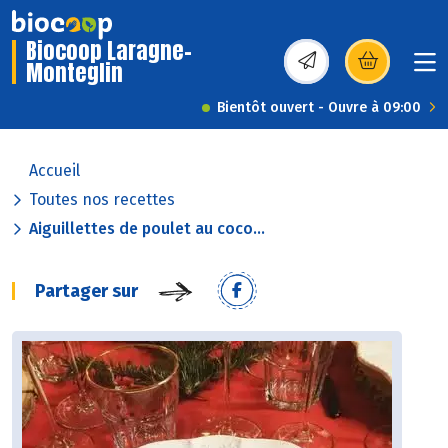
Biocoop Laragne-
Monteglin
(s’ouvre dans une nou
Bientôt ouvert - Ouvre à 09:00
Accueil
Toutes nos recettes
Aiguillettes de poulet au coco...
Partager sur