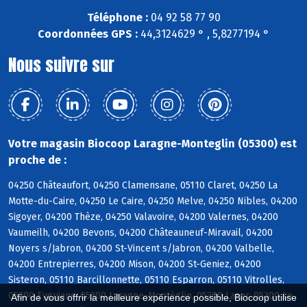
Téléphone :
04 92 58 77 90
Coordonnées GPS :
44,3124629 ° , 5,8277194 °
Nous suivre sur
Votre magasin Biocoop Laragne-Monteglin (05300) est
proche de :
04250 Châteaufort, 04250 Clamensane, 05110 Claret, 04250 La
Motte-du-Caire, 04250 Le Caire, 04250 Melve, 04250 Nibles, 04200
Sigoyer, 04200 Thèze, 04250 Valavoire, 04200 Valernes, 04200
Vaumeilh, 04200 Bevons, 04200 Châteauneuf-Miravail, 04200
Noyers s/Jabron, 04200 St-Vincent s/Jabron, 04200 Valbelle,
04200 Entrepierres, 04200 Mison, 04200 St-Geniez, 04200
Sisteron, 05110 Barcillonnette, 05110 Esparron, 05110 Vitrolles,
05300 Eyguians, 05300 Laragne-Montéglin, 05300 Lazer, 05300 Le
Afin de vous offrir la meilleure expérience possible, Biocoop utilise