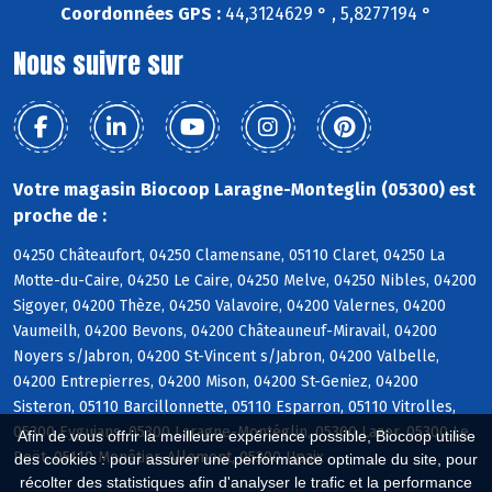
Coordonnées GPS :
44,3124629 ° , 5,8277194 °
Nous suivre sur
Votre magasin Biocoop Laragne-Monteglin (05300) est
proche de :
04250 Châteaufort, 04250 Clamensane, 05110 Claret, 04250 La
Motte-du-Caire, 04250 Le Caire, 04250 Melve, 04250 Nibles, 04200
Sigoyer, 04200 Thèze, 04250 Valavoire, 04200 Valernes, 04200
Vaumeilh, 04200 Bevons, 04200 Châteauneuf-Miravail, 04200
Noyers s/Jabron, 04200 St-Vincent s/Jabron, 04200 Valbelle,
04200 Entrepierres, 04200 Mison, 04200 St-Geniez, 04200
Sisteron, 05110 Barcillonnette, 05110 Esparron, 05110 Vitrolles,
05300 Eyguians, 05300 Laragne-Montéglin, 05300 Lazer, 05300 Le
Afin de vous offrir la meilleure expérience possible, Biocoop utilise
Poët, 05110 Monêtier-Allemont, 05300 Upaix
des cookies : pour assurer une performance optimale du site, pour
récolter des statistiques afin d'analyser le trafic et la performance