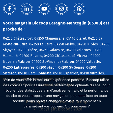
Votre magasin Biocoop Laragne-Monteglin (05300) est
proche de :
04250 Châteaufort, 04250 Clamensane, 05110 Claret, 04250 La
Motte-du-Caire, 04250 Le Caire, 04250 Melve, 04250 Nibles, 04200
Sigoyer, 04200 Thèze, 04250 Valavoire, 04200 Valernes, 04200
Vaumeilh, 04200 Bevons, 04200 Châteauneuf-Miravail, 04200
Noyers s/Jabron, 04200 St-Vincent s/Jabron, 04200 Valbelle,
04200 Entrepierres, 04200 Mison, 04200 St-Geniez, 04200
Sisteron, 05110 Barcillonnette, 05110 Esparron, 05110 Vitrolles,
05300 Eyguians, 05300 Laragne-Montéglin, 05300 Lazer, 05300 Le
Afin de vous offrir la meilleure expérience possible, Biocoop utilise
Poët, 05110 Monêtier-Allemont, 05300 Upaix
des cookies : pour assurer une performance optimale du site, pour
récolter des statistiques afin d'analyser le trafic et la performance
du site et vous proposer une navigation personnalisée en toute
sécurité. Vous pouvez changer d'avis à tout moment en
Biocoop.fr
Le réseau Biocoop
paramétrant vos cookies. OK pour vous ?
Copyright Biocoop 2026