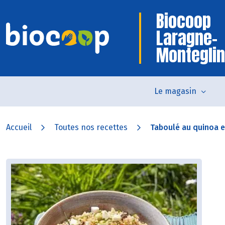
Biocoop
Laragne-
Monteglin
Le magasin
Accueil
Toutes nos recettes
Taboulé au quinoa e