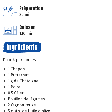
Préparation
20 min
Cuisson
130 min
Ingrédients
Pour 4 personnes
1 Chapon
1 Butternut
1 g de Châtaigne
1 Poire
0.5 Céleri
Bouillon de légumes
2 Oignon rouge
5 c. à s. de Huile d'olive