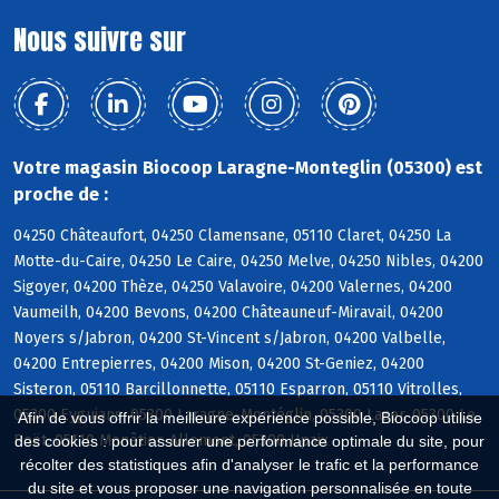
Nous suivre sur
Votre magasin Biocoop Laragne-Monteglin (05300) est
proche de :
04250 Châteaufort, 04250 Clamensane, 05110 Claret, 04250 La
Motte-du-Caire, 04250 Le Caire, 04250 Melve, 04250 Nibles, 04200
Sigoyer, 04200 Thèze, 04250 Valavoire, 04200 Valernes, 04200
Vaumeilh, 04200 Bevons, 04200 Châteauneuf-Miravail, 04200
Noyers s/Jabron, 04200 St-Vincent s/Jabron, 04200 Valbelle,
04200 Entrepierres, 04200 Mison, 04200 St-Geniez, 04200
Sisteron, 05110 Barcillonnette, 05110 Esparron, 05110 Vitrolles,
05300 Eyguians, 05300 Laragne-Montéglin, 05300 Lazer, 05300 Le
Afin de vous offrir la meilleure expérience possible, Biocoop utilise
Poët, 05110 Monêtier-Allemont, 05300 Upaix
des cookies : pour assurer une performance optimale du site, pour
récolter des statistiques afin d'analyser le trafic et la performance
du site et vous proposer une navigation personnalisée en toute