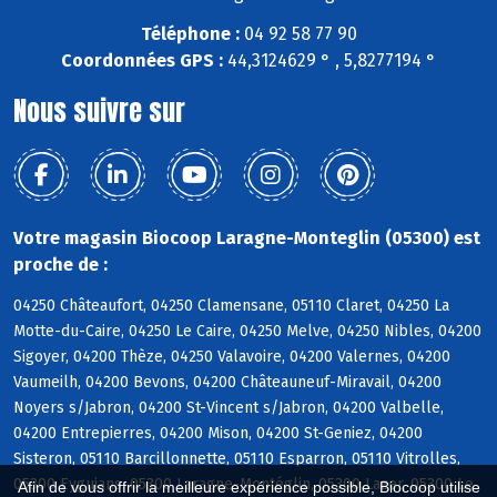
Téléphone :
04 92 58 77 90
Coordonnées GPS :
44,3124629 ° , 5,8277194 °
Nous suivre sur
Votre magasin Biocoop Laragne-Monteglin (05300) est
proche de :
04250 Châteaufort, 04250 Clamensane, 05110 Claret, 04250 La
Motte-du-Caire, 04250 Le Caire, 04250 Melve, 04250 Nibles, 04200
Sigoyer, 04200 Thèze, 04250 Valavoire, 04200 Valernes, 04200
Vaumeilh, 04200 Bevons, 04200 Châteauneuf-Miravail, 04200
Noyers s/Jabron, 04200 St-Vincent s/Jabron, 04200 Valbelle,
04200 Entrepierres, 04200 Mison, 04200 St-Geniez, 04200
Sisteron, 05110 Barcillonnette, 05110 Esparron, 05110 Vitrolles,
05300 Eyguians, 05300 Laragne-Montéglin, 05300 Lazer, 05300 Le
Afin de vous offrir la meilleure expérience possible, Biocoop utilise