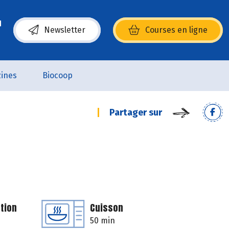
Newsletter
Courses en ligne
(s’ouvre dans une nouvelle fenêtre)
ines
Biocoop
Partager sur
tion
Cuisson
50 min