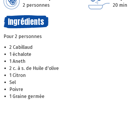
2 personnes
20 min
Ingrédients
Pour 2 personnes
2 Cabillaud
1 échalote
1 Aneth
2 c. à s. de Huile d'olive
1 Citron
Sel
Poivre
1 Graine germée