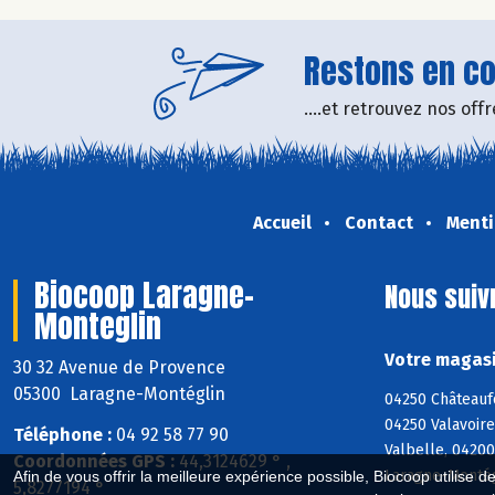
Restons en con
....et retrouvez nos of
Accueil
Contact
Menti
Biocoop Laragne-
Nous suiv
Monteglin
Votre magasi
30 32 Avenue de Provence
05300 Laragne-Montéglin
04250 Châteaufo
04250 Valavoire
Téléphone :
04 92 58 77 90
Valbelle, 04200
Coordonnées GPS :
44,3124629 ° ,
Laragne-Montég
Afin de vous offrir la meilleure expérience possible, Biocoop utilise d
5,8277194 °