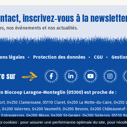
tact, inscrivez-vous à la newsletter
fres, nos événements et nos actualités.
ons légales
Protection des données
CGU
Gestio
re sur
n Biocoop Laragne-Monteglin (05300) est proche de :
rt, 04250 Clamensane, 05110 Claret, 04250 La Motte-du-Caire, 04250 L
, 04200 Valernes, 04200 Vaumeilh, 04200 Bevons, 04200 Châteauneuf-M
 Entrepierres, 04200 Mison, 04200 St-Geniez, 04200 Sisteron, 05110 Ba
lin, 05300 Lazer, 05300 Le Poët, 05110 Monêtier-Allemont, 05300 Upa
es cookies : pour assurer une performance optimale du site, pour récolter