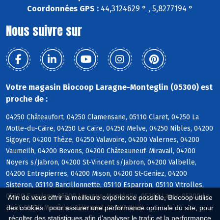
Coordonnées GPS :
44,3124629 ° , 5,8277194 °
Nous suivre sur
Votre magasin Biocoop Laragne-Monteglin (05300) est
proche de :
04250 Châteaufort, 04250 Clamensane, 05110 Claret, 04250 La
Motte-du-Caire, 04250 Le Caire, 04250 Melve, 04250 Nibles, 04200
Sigoyer, 04200 Thèze, 04250 Valavoire, 04200 Valernes, 04200
Vaumeilh, 04200 Bevons, 04200 Châteauneuf-Miravail, 04200
Noyers s/Jabron, 04200 St-Vincent s/Jabron, 04200 Valbelle,
04200 Entrepierres, 04200 Mison, 04200 St-Geniez, 04200
Sisteron, 05110 Barcillonnette, 05110 Esparron, 05110 Vitrolles,
05300 Eyguians, 05300 Laragne-Montéglin, 05300 Lazer, 05300 Le
Afin de vous offrir la meilleure expérience possible, Biocoop utilise
Poët, 05110 Monêtier-Allemont, 05300 Upaix
des cookies : pour assurer une performance optimale du site, pour
récolter des statistiques afin d'analyser le trafic et la performance