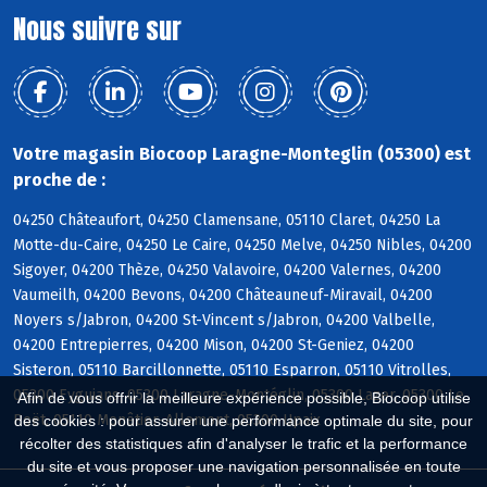
Nous suivre sur
Votre magasin Biocoop Laragne-Monteglin (05300) est
proche de :
04250 Châteaufort, 04250 Clamensane, 05110 Claret, 04250 La
Motte-du-Caire, 04250 Le Caire, 04250 Melve, 04250 Nibles, 04200
Sigoyer, 04200 Thèze, 04250 Valavoire, 04200 Valernes, 04200
Vaumeilh, 04200 Bevons, 04200 Châteauneuf-Miravail, 04200
Noyers s/Jabron, 04200 St-Vincent s/Jabron, 04200 Valbelle,
04200 Entrepierres, 04200 Mison, 04200 St-Geniez, 04200
Sisteron, 05110 Barcillonnette, 05110 Esparron, 05110 Vitrolles,
05300 Eyguians, 05300 Laragne-Montéglin, 05300 Lazer, 05300 Le
Afin de vous offrir la meilleure expérience possible, Biocoop utilise
Poët, 05110 Monêtier-Allemont, 05300 Upaix
des cookies : pour assurer une performance optimale du site, pour
récolter des statistiques afin d'analyser le trafic et la performance
du site et vous proposer une navigation personnalisée en toute