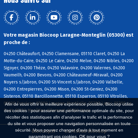
Votre magasin Biocoop Laragne-Monteglin (05300) est
proche de :
04250 Châteaufort, 04250 Clamensane, 05110 Claret, 04250 La
Motte-du-Caire, 04250 Le Caire, 04250 Melve, 04250 Nibles, 04200
Sigoyer, 04200 Thèze, 04250 Valavoire, 04200 Valernes, 04200
Vaumeilh, 04200 Bevons, 04200 Châteauneuf-Miravail, 04200
Noyers s/Jabron, 04200 St-Vincent s/Jabron, 04200 Valbelle,
04200 Entrepierres, 04200 Mison, 04200 St-Geniez, 04200
Sisteron, 05110 Barcillonnette, 05110 Esparron, 05110 Vitrolles,
05300 Eyguians, 05300 Laragne-Montéglin, 05300 Lazer, 05300 Le
Afin de vous offrir la meilleure expérience possible, Biocoop utilise
Poët, 05110 Monêtier-Allemont, 05300 Upaix
des cookies : pour assurer une performance optimale du site, pour
récolter des statistiques afin d'analyser le trafic et la performance
du site et vous proposer une navigation personnalisée en toute
sécurité. Vous pouvez changer d'avis à tout moment en
Biocoop.fr
Le réseau Biocoop
paramétrant vos cookies. OK pour vous ?