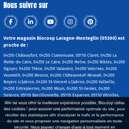
Nous suivre sur
Votre magasin Biocoop Laragne-Monteglin (05300) est
proche de :
04250 Châteaufort, 04250 Clamensane, 05110 Claret, 04250 La
Motte-du-Caire, 04250 Le Caire, 04250 Melve, 04250 Nibles, 04200
Sigoyer, 04200 Thèze, 04250 Valavoire, 04200 Valernes, 04200
Vaumeilh, 04200 Bevons, 04200 Châteauneuf-Miravail, 04200
Noyers s/Jabron, 04200 St-Vincent s/Jabron, 04200 Valbelle,
04200 Entrepierres, 04200 Mison, 04200 St-Geniez, 04200
Sisteron, 05110 Barcillonnette, 05110 Esparron, 05110 Vitrolles,
05300 Eyguians, 05300 Laragne-Montéglin, 05300 Lazer, 05300 Le
Afin de vous offrir la meilleure expérience possible, Biocoop utilise
Poët, 05110 Monêtier-Allemont, 05300 Upaix
des cookies : pour assurer une performance optimale du site, pour
récolter des statistiques afin d'analyser le trafic et la performance
du site et vous proposer une navigation personnalisée en toute
sécurité. Vous pouvez changer d'avis à tout moment en
Biocoop.fr
Le réseau Biocoop