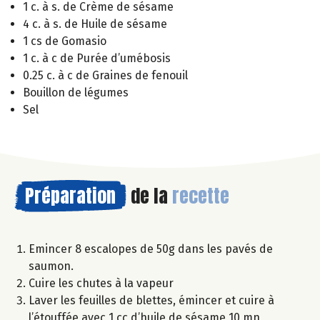
1 c. à s. de Crème de sésame
4 c. à s. de Huile de sésame
1 cs de Gomasio
1 c. à c de Purée d’umébosis
0.25 c. à c de Graines de fenouil
Bouillon de légumes
Sel
Préparation
de la
recette
Emincer 8 escalopes de 50g dans les pavés de
saumon.
Cuire les chutes à la vapeur
Laver les feuilles de blettes, émincer et cuire à
l’étouffée avec 1 cc d’huile de sésame 10 mn