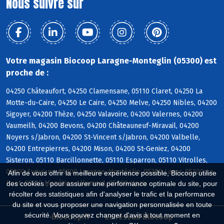
Nous suivre sur
Votre magasin Biocoop Laragne-Monteglin (05300) est
proche de :
04250 Châteaufort, 04250 Clamensane, 05110 Claret, 04250 La
Motte-du-Caire, 04250 Le Caire, 04250 Melve, 04250 Nibles, 04200
Sigoyer, 04200 Thèze, 04250 Valavoire, 04200 Valernes, 04200
Vaumeilh, 04200 Bevons, 04200 Châteauneuf-Miravail, 04200
Noyers s/Jabron, 04200 St-Vincent s/Jabron, 04200 Valbelle,
04200 Entrepierres, 04200 Mison, 04200 St-Geniez, 04200
Sisteron, 05110 Barcillonnette, 05110 Esparron, 05110 Vitrolles,
05300 Eyguians, 05300 Laragne-Montéglin, 05300 Lazer, 05300 Le
Afin de vous offrir la meilleure expérience possible, Biocoop utilise
Poët, 05110 Monêtier-Allemont, 05300 Upaix
des cookies : pour assurer une performance optimale du site, pour
récolter des statistiques afin d'analyser le trafic et la performance
du site et vous proposer une navigation personnalisée en toute
sécurité. Vous pouvez changer d'avis à tout moment en
Biocoop.fr
Le réseau Biocoop