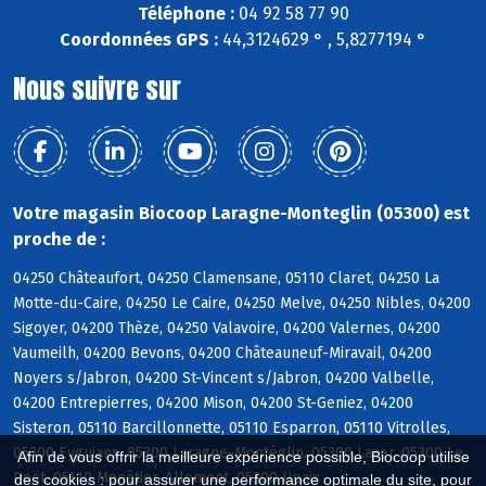
Téléphone :
04 92 58 77 90
Coordonnées GPS :
44,3124629 ° , 5,8277194 °
Nous suivre sur
Votre magasin Biocoop Laragne-Monteglin (05300) est
proche de :
04250 Châteaufort, 04250 Clamensane, 05110 Claret, 04250 La
Motte-du-Caire, 04250 Le Caire, 04250 Melve, 04250 Nibles, 04200
Sigoyer, 04200 Thèze, 04250 Valavoire, 04200 Valernes, 04200
Vaumeilh, 04200 Bevons, 04200 Châteauneuf-Miravail, 04200
Noyers s/Jabron, 04200 St-Vincent s/Jabron, 04200 Valbelle,
04200 Entrepierres, 04200 Mison, 04200 St-Geniez, 04200
Sisteron, 05110 Barcillonnette, 05110 Esparron, 05110 Vitrolles,
05300 Eyguians, 05300 Laragne-Montéglin, 05300 Lazer, 05300 Le
Afin de vous offrir la meilleure expérience possible, Biocoop utilise
Poët, 05110 Monêtier-Allemont, 05300 Upaix
des cookies : pour assurer une performance optimale du site, pour