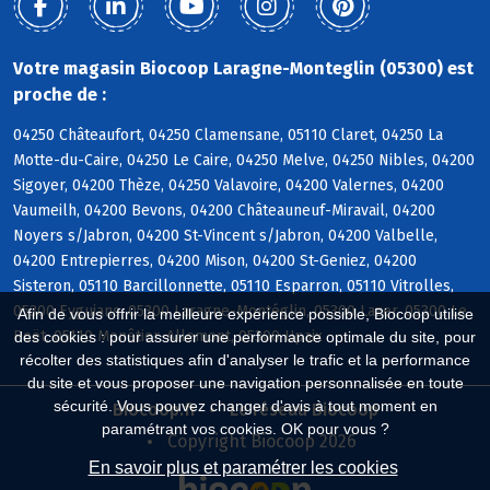
Votre magasin Biocoop Laragne-Monteglin (05300) est
proche de :
04250 Châteaufort, 04250 Clamensane, 05110 Claret, 04250 La
Motte-du-Caire, 04250 Le Caire, 04250 Melve, 04250 Nibles, 04200
Sigoyer, 04200 Thèze, 04250 Valavoire, 04200 Valernes, 04200
Vaumeilh, 04200 Bevons, 04200 Châteauneuf-Miravail, 04200
Noyers s/Jabron, 04200 St-Vincent s/Jabron, 04200 Valbelle,
04200 Entrepierres, 04200 Mison, 04200 St-Geniez, 04200
Sisteron, 05110 Barcillonnette, 05110 Esparron, 05110 Vitrolles,
05300 Eyguians, 05300 Laragne-Montéglin, 05300 Lazer, 05300 Le
Afin de vous offrir la meilleure expérience possible, Biocoop utilise
Poët, 05110 Monêtier-Allemont, 05300 Upaix
des cookies : pour assurer une performance optimale du site, pour
récolter des statistiques afin d'analyser le trafic et la performance
du site et vous proposer une navigation personnalisée en toute
sécurité. Vous pouvez changer d'avis à tout moment en
Biocoop.fr
Le réseau Biocoop
paramétrant vos cookies. OK pour vous ?
Copyright Biocoop 2026
En savoir plus et paramétrer les cookies