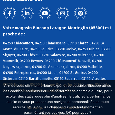
Votre magasin Biocoop Laragne-Monteglin (05300) est
proche de :
04250 Châteaufort, 04250 Clamensane, 05110 Claret, 04250 La
Motte-du-Caire, 04250 Le Caire, 04250 Melve, 04250 Nibles, 04200
Sigoyer, 04200 Thèze, 04250 Valavoire, 04200 Valernes, 04200
Vaumeilh, 04200 Bevons, 04200 Châteauneuf-Miravail, 04200
Noyers s/Jabron, 04200 St-Vincent s/Jabron, 04200 Valbelle,
04200 Entrepierres, 04200 Mison, 04200 St-Geniez, 04200
Sisteron, 05110 Barcillonnette, 05110 Esparron, 05110 Vitrolles,
05300 Eyguians, 05300 Laragne-Montéglin, 05300 Lazer, 05300 Le
Afin de vous offrir la meilleure expérience possible, Biocoop utilise
Poët, 05110 Monêtier-Allemont, 05300 Upaix
des cookies : pour assurer une performance optimale du site, pour
récolter des statistiques afin d'analyser le trafic et la performance
du site et vous proposer une navigation personnalisée en toute
sécurité. Vous pouvez changer d'avis à tout moment en
Biocoop.fr
Le réseau Biocoop
paramétrant vos cookies. OK pour vous ?