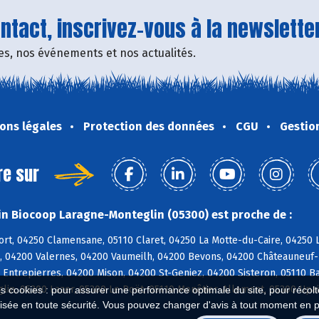
tact, inscrivez-vous à la newsletter
fres, nos événements et nos actualités.
ons légales
Protection des données
CGU
Gestio
re sur
n Biocoop Laragne-Monteglin (05300) est proche de :
rt, 04250 Clamensane, 05110 Claret, 04250 La Motte-du-Caire, 04250 L
, 04200 Valernes, 04200 Vaumeilh, 04200 Bevons, 04200 Châteauneuf-M
 Entrepierres, 04200 Mison, 04200 St-Geniez, 04200 Sisteron, 05110 Ba
lin, 05300 Lazer, 05300 Le Poët, 05110 Monêtier-Allemont, 05300 Upa
es cookies : pour assurer une performance optimale du site, pour récolter
isée en toute sécurité. Vous pouvez changer d'avis à tout moment en 