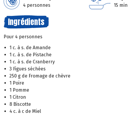
4 personnes
15 min
Ingrédients
Pour 4 personnes
1 c. à s. de Amande
1 c. à s. de Pistache
1 c. à s. de Cranberry
3 Figues séchées
250 g de Fromage de chèvre
1 Poire
1 Pomme
1 Citron
8 Biscotte
4 c. à c de Miel