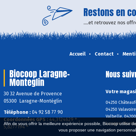
Restons en con
....et retrouvez nos of
Accueil
Contact
Menti
Biocoop Laragne-
Nous suiv
Monteglin
Votre magasi
30 32 Avenue de Provence
05300 Laragne-Montéglin
04250 Châteaufo
04250 Valavoire
Téléphone :
04 92 58 77 90
Valbelle, 04200
Coordonnées GPS :
44,3124629 ° ,
Laragne-Montég
Afin de vous offrir la meilleure expérience possible, Biocoop utilise d
5,8277194 °
vous proposer une navigation personnal