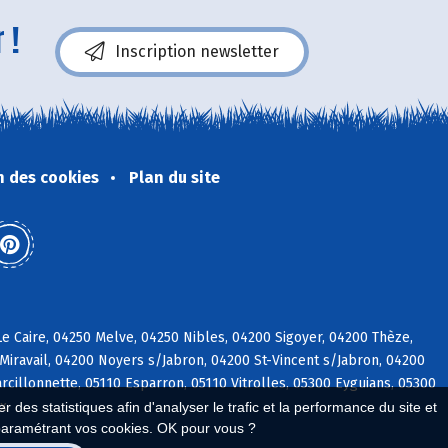
 !
Inscription newsletter
n des cookies
Plan du site
e Caire, 04250 Melve, 04250 Nibles, 04200 Sigoyer, 04200 Thèze,
iravail, 04200 Noyers s/Jabron, 04200 St-Vincent s/Jabron, 04200
rcillonnette, 05110 Esparron, 05110 Vitrolles, 05300 Eyguians, 05300
ix
 des statistiques afin d'analyser le trafic et la performance du site et
paramétrant vos cookies. OK pour vous ?