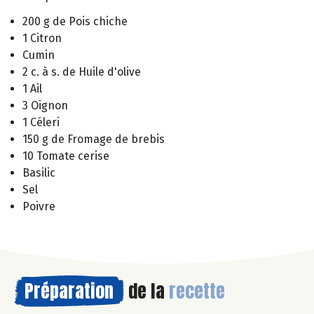
200 g de Pois chiche
1 Citron
Cumin
2 c. à s. de Huile d'olive
1 Ail
3 Oignon
1 Céleri
150 g de Fromage de brebis
10 Tomate cerise
Basilic
Sel
Poivre
Préparation
de la
recette