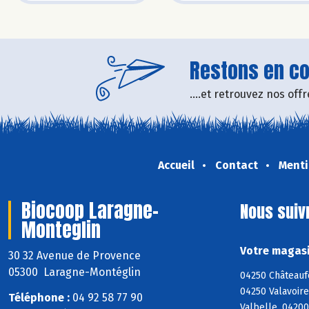
Restons en con
....et retrouvez nos of
Accueil
Contact
Menti
Biocoop Laragne-
Nous suiv
Monteglin
Votre magasi
30 32 Avenue de Provence
05300 Laragne-Montéglin
04250 Châteaufo
04250 Valavoire
Téléphone :
04 92 58 77 90
Valbelle, 04200