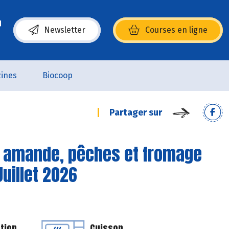
Newsletter
Courses en ligne
(s’ouvre dans une nouvelle fenêtre)
ines
Biocoop
Partager sur
re amande, pêches et fromage
Juillet 2026
tion
Cuisson